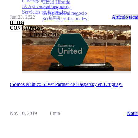
Ciberseguridad
Cloud Híbrida
IA Aplicada al negocio
Ciberseguridad
Servicios profesionales
IA Aplicada al negocio
Jun 23, 2022
6 min
Artículo técn
Servicios profesionales
BLOG
CONTACTO
BLOG
CONTACTO
¡Somos el único Silver Partner de Kaspersky en Uruguay!
Nov 10, 2019
1 min
Notic