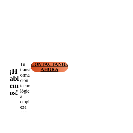
Tu
CONTACTANOS
AHORA
transf
¡H
orma
abl
ción
em
tecno
lógic
os!
a
empi
eza
con
un
mens
aje.