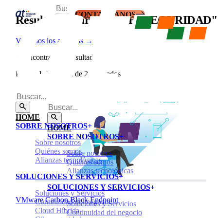
CONTACTANOS
Resultados para:
"CIBERSEGURIDAD"
Ver todos los artículos →
Se encontraron
2
resultados
Página 1 de 1 — 2 de 2 resultados
HOME
SOBRE NOSOTROS
HOME
SOBRE NOSOTROS
Sobre nosotros
Quiénes somos
Sobre nosotros
Alianzas tecnológicas
Quiénes somos
Alianzas tecnológicas
SOLUCIONES Y SERVICIOS
SOLUCIONES Y SERVICIOS
Soluciones y Servicios
VMware Carbon Black Endpoint
Continuidad del negocio
Soluciones y Servicios
Cloud Híbrida
Continuidad del negocio