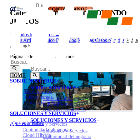
CONTACTANOS
Categoría:
PODCAST INNOVANDO
JUNTOS
Ver todos los artículos →
Todos
Artículo técnico
Blog
Blog|Noticias
Casos
Noticias
Podcas
Innovando Juntos
Página
1
de
1
—
1
de
1
artículos
HOME
SOBRE NOSOTROS
HOME
SOBRE NOSOTROS
Sobre nosotros
Quiénes somos
Sobre nosotros
Alianzas tecnológicas
Quiénes somos
Alianzas tecnológicas
SOLUCIONES Y SERVICIOS
SOLUCIONES Y SERVICIOS
¿Qué es la nube?
Soluciones y Servicios
Continuidad del negocio
Soluciones y Servicios
Cloud Híbrida
Continuidad del negocio