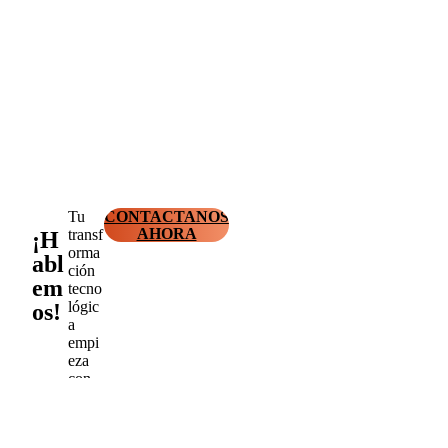
Tu
CONTACTANOS
AHORA
transf
¡H
orma
abl
ción
em
tecno
lógic
os!
a
empi
eza
con
un
mens
aje.