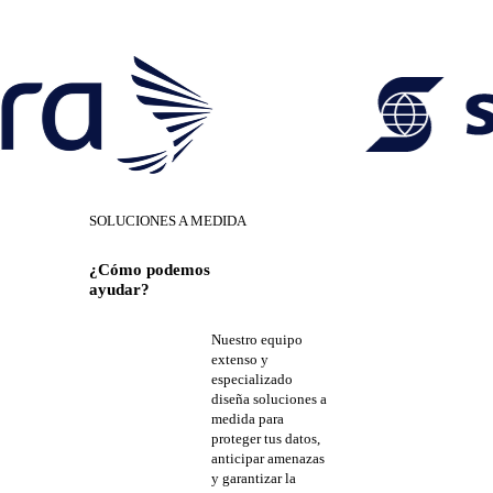
SOLUCIONES A MEDIDA
¿Cómo podemos
ayudar?
Nuestro equipo
EN AT NOS
extenso y
especializado
ESPECIALIZAMOS
diseña soluciones a
medida para
EN
proteger tus datos,
anticipar amenazas
ACOMPAÑAR
y garantizar la