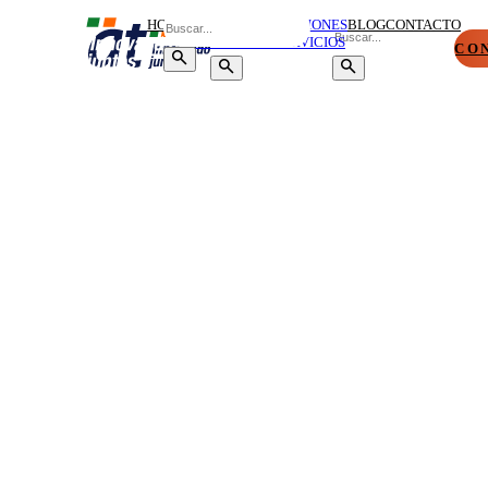
HOME
SOBRE
SOLUCIONES
BLOG
CONTACTO
NOSOTROS
Y SERVICIOS
CO
SOLUCIONES
DE CLOUD,
CIBERSEGURIDAD
Y
CONTINUIDAD
DEL NEGOCIO
QUE
PROTEGEN
Y
GARANTIZAN
LA