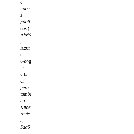
e
nube
s
públi
cas
(
AWS
,
Azur
e,
Goog
le
Clou
d)
,
pero
tambi
én
Kube
rnete
s,
SaaS
y