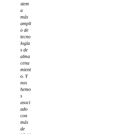
stem
a
más
ampli
o de
tecno
logía
s de
alma
cena
mient
o. Y
nos
hemo
s
asoci
ado
con
más
de