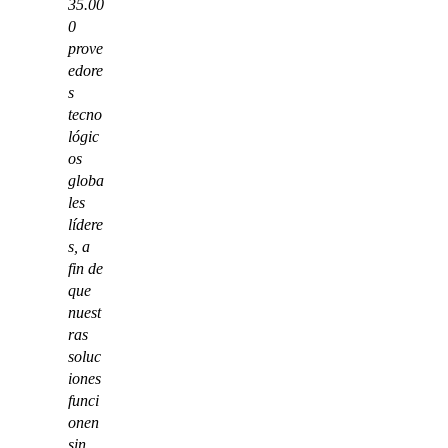
35.00
0
prove
edore
s
tecno
lógic
os
globa
les
lídere
s, a
fin de
que
nuest
ras
soluc
iones
funci
onen
sin