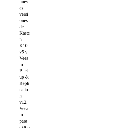
nuev
as
versi
ones
de
Kaste
n
K10
v5 y
Veea
m
Back
up &
Repli
catio
n
v12,
Veea
m
para
O365