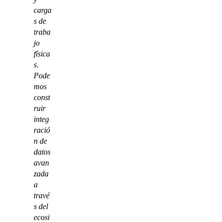
carga
s de
traba
jo
física
s.
Pode
mos
const
ruir
integ
ració
n de
datos
avan
zada
a
travé
s del
ecosi