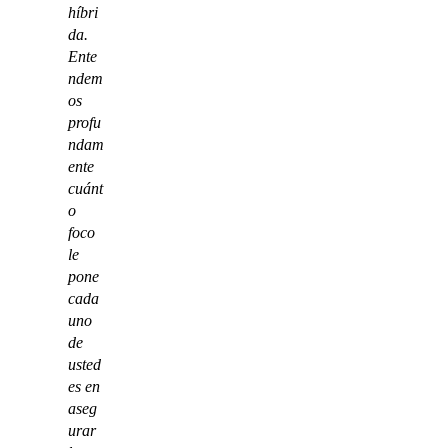
híbri
da.
Ente
ndem
os
profu
ndam
ente
cuánt
o
foco
le
pone
cada
uno
de
usted
es en
aseg
urar