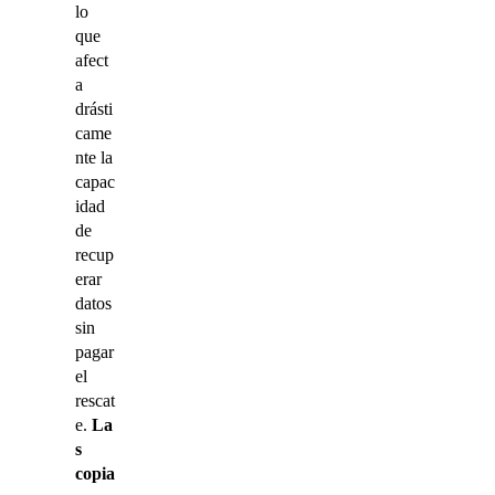
lo
que
afect
a
drásti
came
nte la
capac
idad
de
recup
erar
datos
sin
pagar
el
rescat
e.
L
a
s
copia