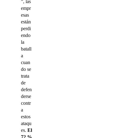
”, las
empr
esas
están
perdi
endo
la
batall
a
cuan
do se
trata
de
defen
derse
contr
a
estos
ataqu
es.
E
l
72 %