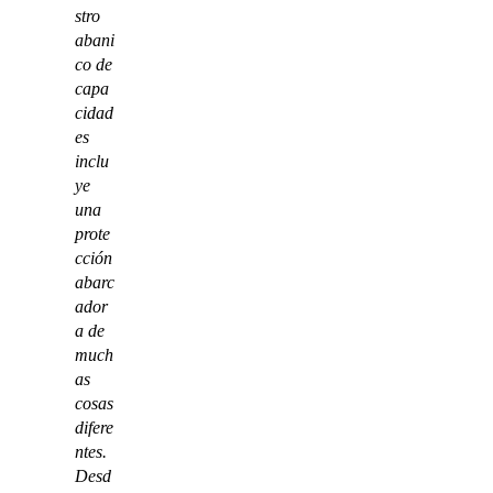
stro
abani
co de
capa
cidad
es
inclu
ye
una
prote
cción
abarc
ador
a de
much
as
cosas
difere
ntes.
Desd