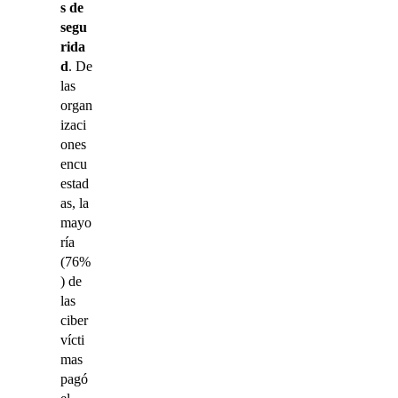
s de
segu
rida
d
. De
las
organ
izaci
ones
encu
estad
as, la
mayo
ría
(76%
) de
las
ciber
vícti
mas
pagó