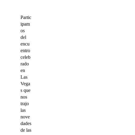
Partic
ipam
os
del
encu
entro
celeb
rado
en
Las
Vega
s que
nos
trajo
las
nove
dades
de las