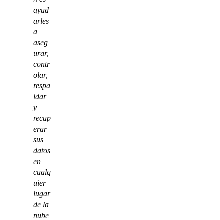
ayud
arles
a
aseg
urar,
contr
olar,
respa
ldar
y
recup
erar
sus
datos
en
cualq
uier
lugar
de la
nube