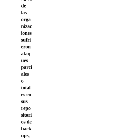
de
las
orga
nizac
iones
sufri
eron
ataq
ues
parci
ales
o
total
es en
sus
repo
sitori
os de
back
ups
,