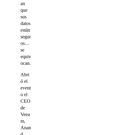
an
que
sus
datos
están
segur
os…
se
equiv
ocan.
Abri
ó el
event
o el
CEO
de
Veea
m,
Anan
d