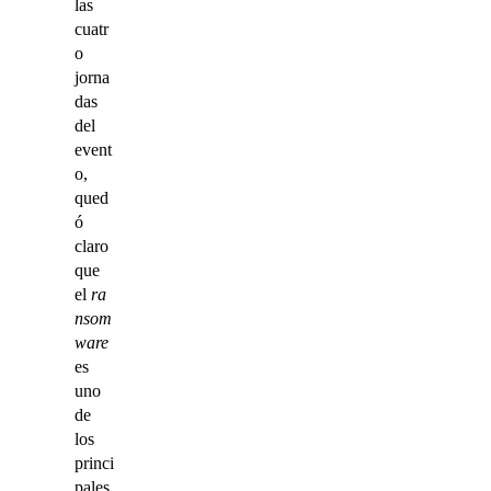
las
cuatr
o
jorna
das
del
event
o,
qued
ó
claro
que
el
ra
nsom
ware
es
uno
de
los
princi
pales