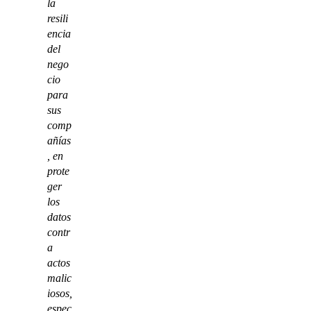
la
resili
encia
del
nego
cio
para
sus
comp
añías
, en
prote
ger
los
datos
contr
a
actos
malic
iosos,
espec