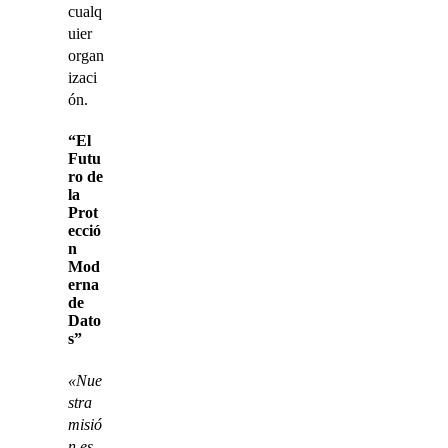
cualq
uier
organ
izaci
ón.
“El
Futu
ro de
la
Prot
ecció
n
Mod
erna
de
Dato
s”
«Nue
stra
misió
n es