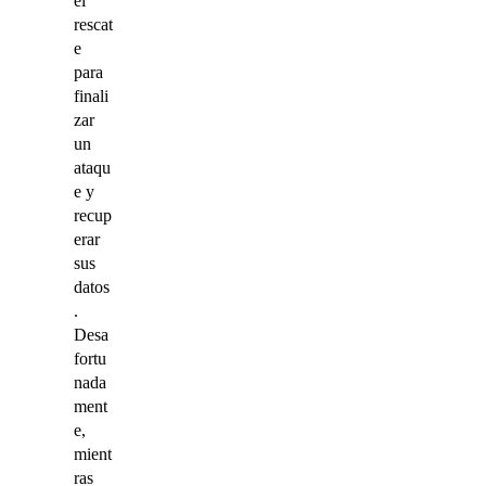
el
rescat
e
para
finali
zar
un
ataqu
e y
recup
erar
sus
datos
.
Desa
fortu
nada
ment
e,
mient
ras