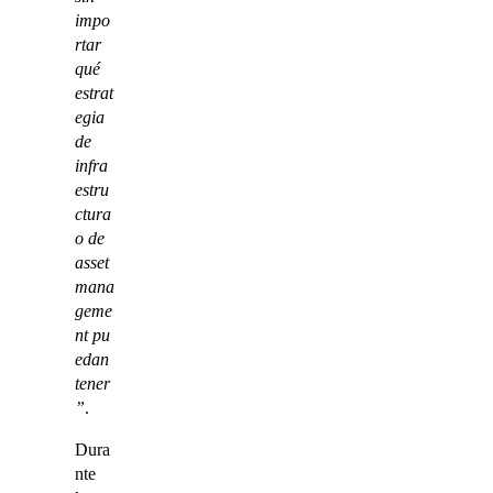
impo
rtar
qué
estrat
egia
de
infra
estru
ctura
o
de
asset
mana
geme
nt
pu
edan
tener
”
.
Dura
nte