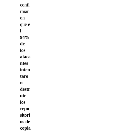
confi
rmar
on
que
e
l
94%
de
los
ataca
ntes
inten
taro
n
destr
uir
los
repo
sitori
os de
copia