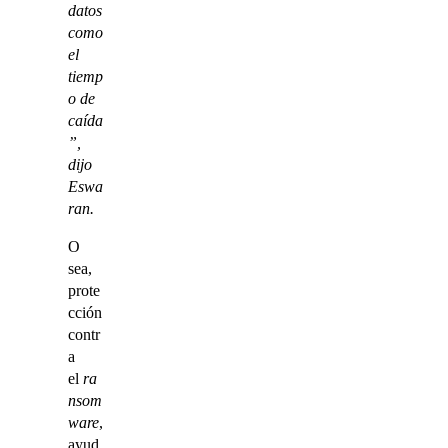
datos
como
el
tiemp
o de
caída
”,
dijo
Eswa
ran.
O
sea,
prote
cción
contr
a
el
ra
nsom
ware
,
ayud