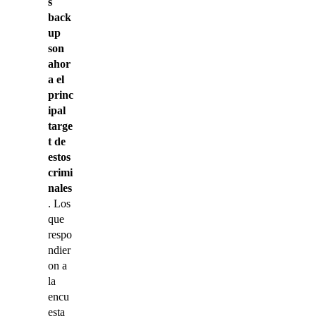
s
back
up
son
ahor
a el
princ
ipal
targe
t de
estos
crimi
nales
. Los
que
respo
ndier
on a
la
encu
esta