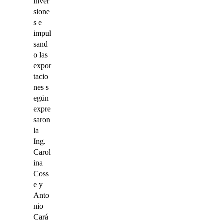
inver
sione
s e
impul
sand
o las
expor
tacio
nes s
egún
expre
saron
la
Ing.
Carol
ina
Coss
e y
Anto
nio
Cará