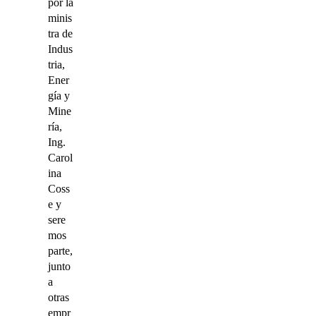
por la
minis
tra de
Indus
tria,
Ener
gía y
Mine
ría,
Ing.
Carol
ina
Coss
e y
sere
mos
parte,
junto
a
otras
empr