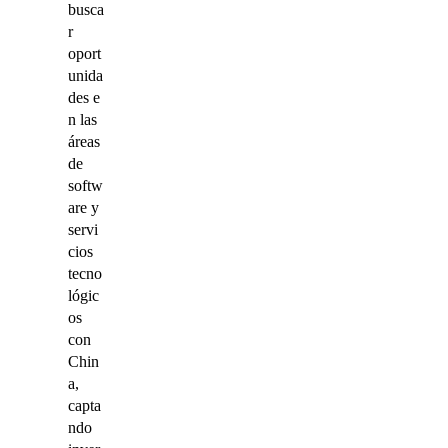
busca
r
oport
unida
des e
n las
áreas
de
softw
are y
servi
cios
tecno
lógic
os
con
Chin
a,
capta
ndo