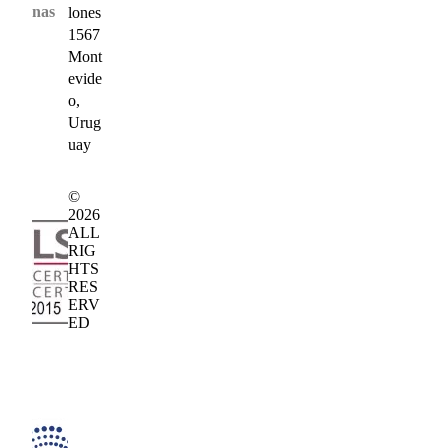
nas
lones
1567
Mont
evide
o,
Urug
uay
©
2026
ALL
RIG
HTS
RES
ERV
ED