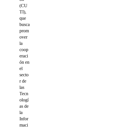
(CU
TI),
que
busca
prom
over
la
coop
eraci
ón en
el
secto
r de
las
Tecn
ologí
as de
la
Infor
maci