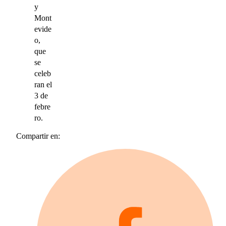
y
Mont
evide
o,
que
se
celeb
ran el
3 de
febre
ro.
Compartir en: