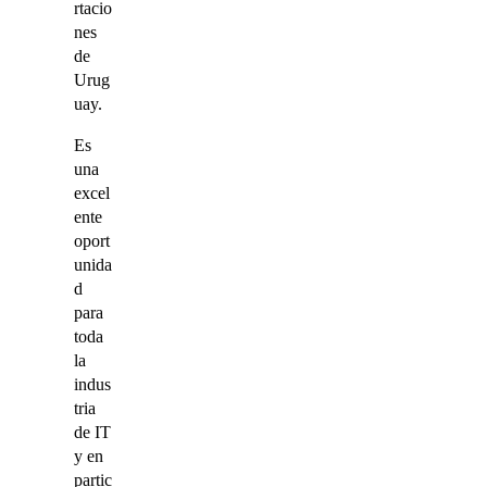
rtacio
nes
de
Urug
uay.
Es
una
excel
ente
oport
unida
d
para
toda
la
indus
tria
de IT
y en
partic