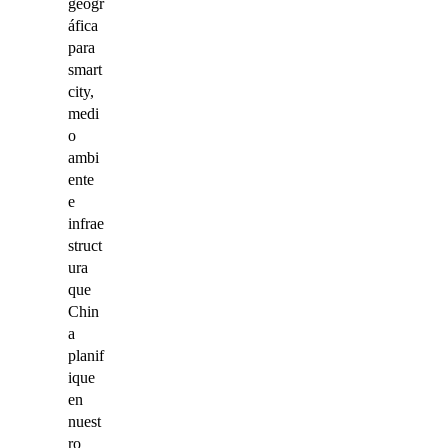
geogr
áfica
para
smart
city,
medi
o
ambi
ente
e
infrae
struct
ura
que
Chin
a
planif
ique
en
nuest
ro