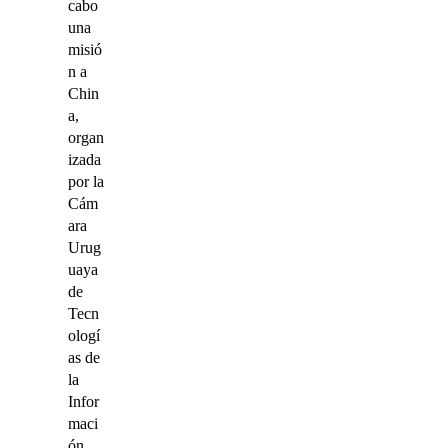
cabo
una
misió
n a
Chin
a,
organ
izada
por la
Cám
ara
Urug
uaya
de
Tecn
ologí
as de
la
Infor
maci
ón