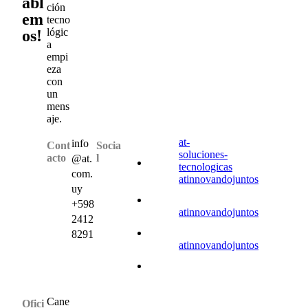
abl
ción
em
tecno
lógic
os!
a
empi
eza
con
un
mens
aje.
at-
info
Cont
Socia
soluciones-
acto
l
@at.
tecnologicas
com.
atinnovandojuntos
uy
+598
atinnovandojuntos
2412
8291
atinnovandojuntos
Cane
Ofici