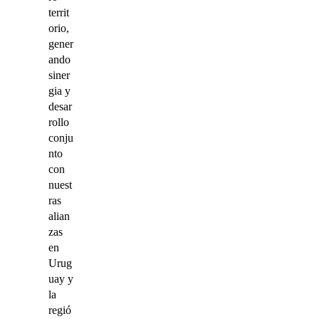
territ
orio,
gener
ando
siner
gia y
desar
rollo
conju
nto
con
nuest
ras
alian
zas
en
Urug
uay y
la
regió