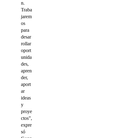
n.
Traba
jarem
os
para
desar
rollar
oport
unida
des,
apren
der,
aport
ar
ideas
y
proye
ctos”,
expre
só