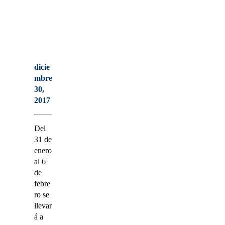
dicie
mbre
30,
2017
Del
31 de
enero
al 6
de
febre
ro se
llevar
á a