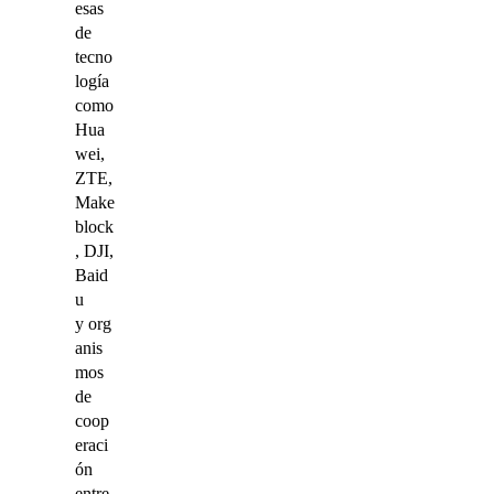
esas
de
tecno
logía
como
Hua
wei,
ZTE,
Make
block
, DJI,
Baid
u
y org
anis
mos
de
coop
eraci
ón
entre