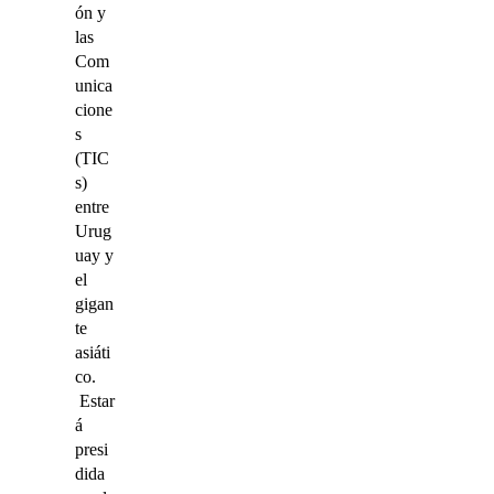
ón y
las
Com
unica
cione
s
(TIC
s)
entre
Urug
uay y
el
gigan
te
asiáti
co.
Estar
á
presi
dida