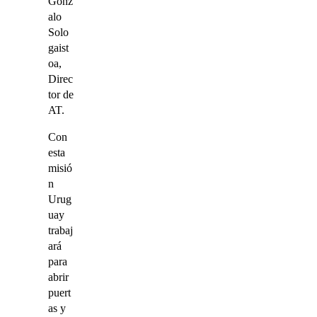
Gonz
alo
Solo
gaist
oa,
Direc
tor de
AT.
Con
esta
misió
n
Urug
uay
trabaj
ará
para
abrir
puert
as y