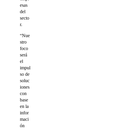
esas
del
secto
r.
“Nue
stro
foco
será
el
impul
so de
soluc
iones
con
base
en la
infor
maci
ón