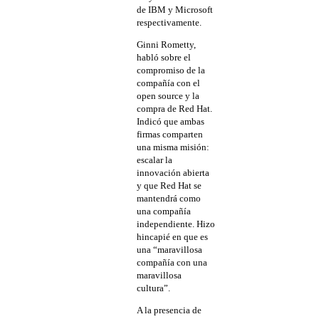
de IBM y Microsoft
respectivamente.
Ginni Rometty,
habló sobre el
compromiso de la
compañía con el
open source y la
compra de Red Hat.
Indicó que ambas
firmas comparten
una misma misión:
escalar la
innovación abierta
y que Red Hat se
mantendrá como
una compañía
independiente. Hizo
hincapié en que es
una “maravillosa
compañía con una
maravillosa
cultura”.
A la presencia de