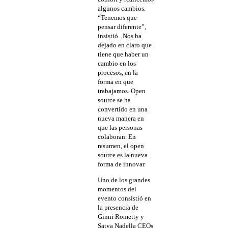
algunos cambios.
“Tenemos que
pensar diferente”,
insistió. Nos ha
dejado en claro que
tiene que haber un
cambio en los
procesos, en la
forma en que
trabajamos. Open
source se ha
convertido en una
nueva manera en
que las personas
colaboran. En
resumen, el open
source es la nueva
forma de innovar.
Uno de los grandes
momentos del
evento consistió en
la presencia de
Ginni Rometty y
Satya Nadella CEOs