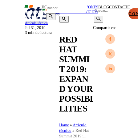
HOME
SOBRE
SOLUCIONES
BLOG
CONTACTO
NOSOTROS
Y SERVICIOS
CO
Artículo técnico
Jul 31, 2019
Compartir en:
3 min
de lectura
RED
HAT
SUMMI
T 2019:
EXPAN
D YOUR
POSSIBI
LITIES
Home
»
Artículo
técnico
»
Red Hat
Summit 2019:...