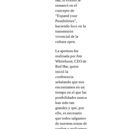
Hat, el evento se
enmarcó en el
concepto de
“Expand your
Possibilities”,
haciendo foco en la
transmisión
vivencial de la
cultura open.
La apertura fue
realizada por Jim
Whitehurst, CEO de
Red Hat, quien
inició la
conferencia
señalando que nos
encontramos en un
tiempo en el que las
posibilidades nunca
han sido tan
grandes y que, por
ello, es necesario
que todos salgamos
de nuestras zonas de
confort y realicemos