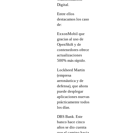
Digital.
Entre ellos
destacamos los caso
de:
ExxonMobil que
gracias al uso de
OpenShift y de
contenedores ofrece
actualizaciones
500% más rápido.
Lockheed Martin
(empresa
aeronáutica y de
defensa), que ahora
puede desplegar
aplicaciones nuevas
prácticamente todos
los días.
DBS Bank. Este
banco hace cinco
años se dio cuenta
que el camino hacia