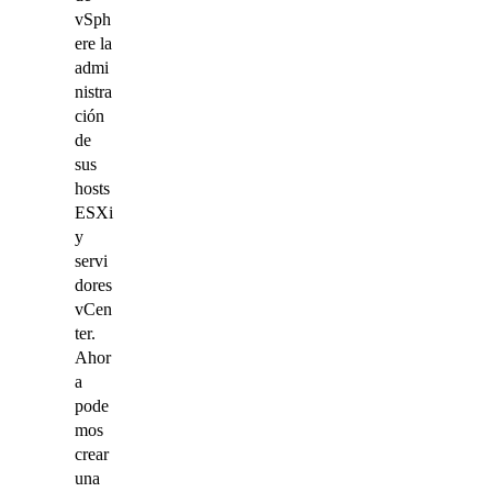
vSph
ere la
admi
nistra
ción
de
sus
hosts
ESXi
y
servi
dores
vCen
ter.
Ahor
a
pode
mos
crear
una