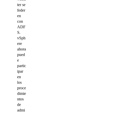
ter se
feder
en
con
ADF
S.
vSph
ere
ahora
pued
e
partic
ipar
en
los
proce
dimie
ntos
de
admi