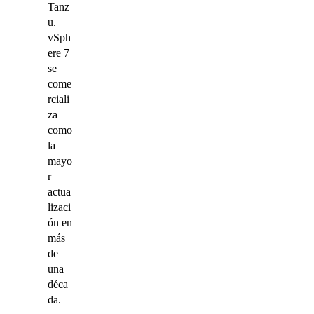
Tanz
u.
vSph
ere 7
se
come
rciali
za
como
la
mayo
r
actua
lizaci
ón en
más
de
una
déca
da.