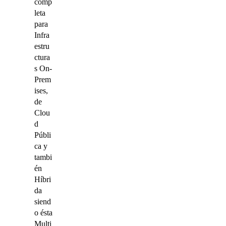
comp
leta
para
Infra
estru
ctura
s On-
Prem
ises,
de
Clou
d
Públi
ca y
tambi
én
Híbri
da
siend
o ésta
Multi