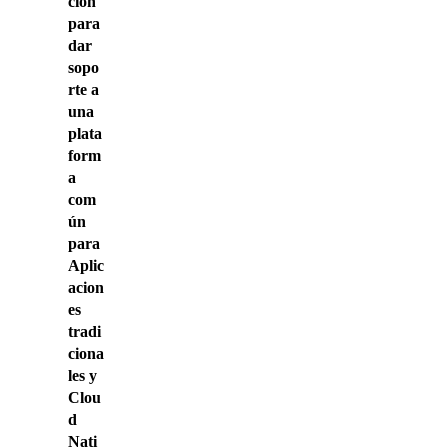
ción
para
dar
sopo
rte a
una
plata
form
a
com
ún
para
Aplic
acion
es
tradi
ciona
les y
Clou
d
Nati