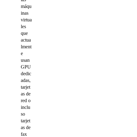
máqu
inas
virtua
les
que
actua
lment
e
usan
GPU
dedic
adas,
tarjet
as de
red o
inclu
so
tarjet
as de
fax