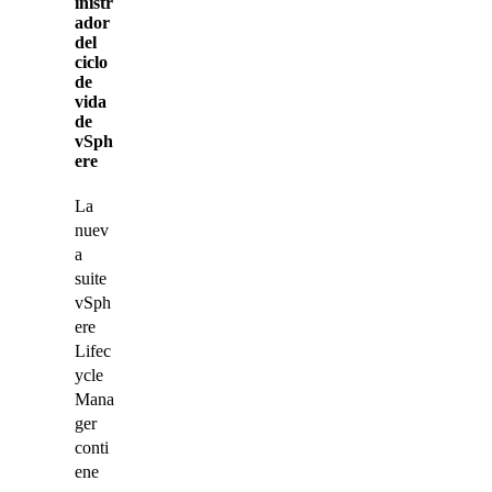
inistr
ador
del
ciclo
de
vida
de
vSph
ere
La
nuev
a
suite
vSph
ere
Lifec
ycle
Mana
ger
conti
ene