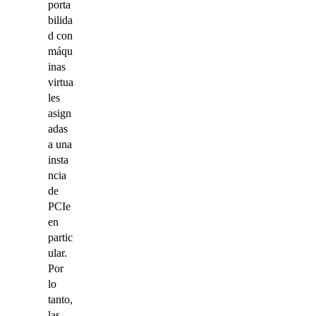
porta
bilida
d con
máqu
inas
virtua
les
asign
adas
a una
insta
ncia
de
PCIe
en
partic
ular.
Por
lo
tanto,
las