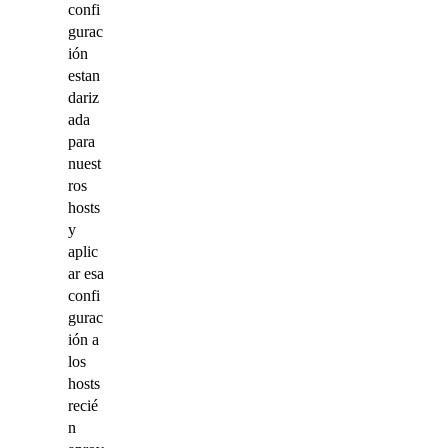
confi
gurac
ión
estan
dariz
ada
para
nuest
ros
hosts
y
aplic
ar esa
confi
gurac
ión a
los
hosts
recié
n