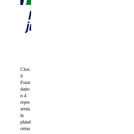
Clou
d
Foun
datio
n 4
repre
senta
la
plataf
orma