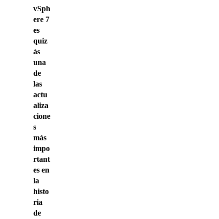
vSph
ere 7
es
quiz
ás
una
de
las
actu
aliza
cione
s
más
impo
rtant
es en
la
histo
ria
de