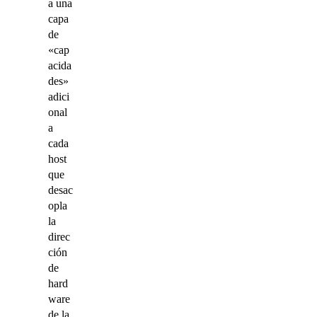
a una
capa
de
«cap
acida
des»
adici
onal
a
cada
host
que
desac
opla
la
direc
ción
de
hard
ware
de la