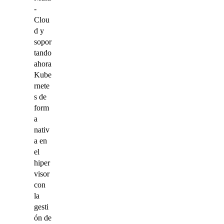
-
Clou
d y
sopor
tando
ahora
Kube
rnete
s de
form
a
nativ
a en
el
hiper
visor
con
la
gesti
ón de