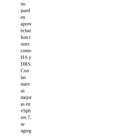
no
pued
en
aprov
echar
funci
ones
como
HA y
DRS.
Con
las
nuev
as
mejor
as en
vSph
ere 7,
se
agreg