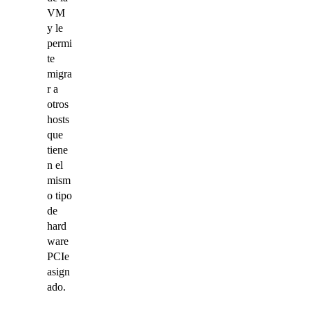
VM
y le
permi
te
migra
r a
otros
hosts
que
tiene
n el
mism
o tipo
de
hard
ware
PCIe
asign
ado.