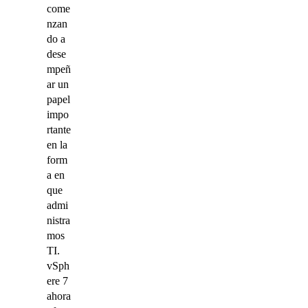
come
nzan
do a
dese
mpeñ
ar un
papel
impo
rtante
en la
form
a en
que
admi
nistra
mos
TI.
vSph
ere 7
ahora