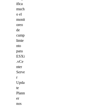
ifica
much
o el
monit
oreo
de
cump
limie
nto
para
ESXi
.vCe
nter
Serve
r
Upda
te
Plann
er
nos