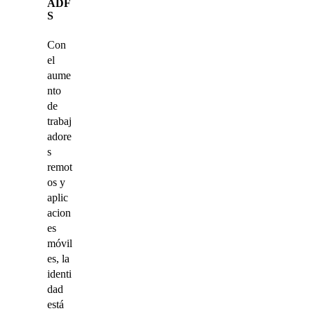
ADF
S
Con
el
aume
nto
de
trabaj
adore
s
remot
os y
aplic
acion
es
móvil
es, la
identi
dad
está