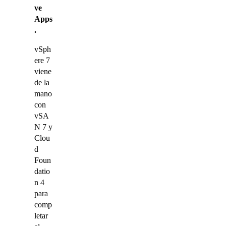
ve
Apps
.
vSph
ere 7
viene
de la
mano
con
vSA
N 7 y
Clou
d
Foun
datio
n 4
para
comp
letar