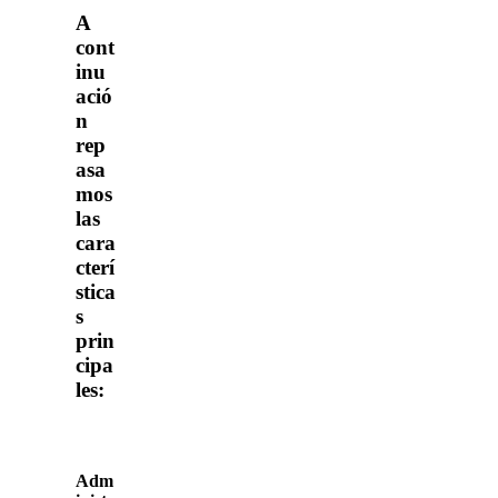
A
cont
inu
ació
n
rep
asa
mos
las
cara
cterí
stica
s
prin
cipa
les:
Adm