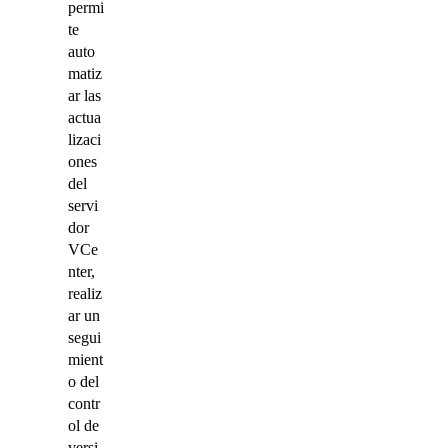
permi
te
auto
matiz
ar las
actua
lizaci
ones
del
servi
dor
VCe
nter,
realiz
ar un
segui
mient
o del
contr
ol de
versi