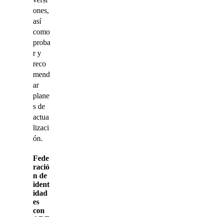
ones,
así
como
proba
r y
reco
mend
ar
plane
s de
actua
lizaci
ón.
Fede
ració
n de
ident
idad
es
con