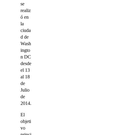
se
realiz
ó en
la
ciuda
d de
Wash
ingto
n DC
desde
el 13
al 18
de
Julio
de
2014.
El
objeti
vo
princi