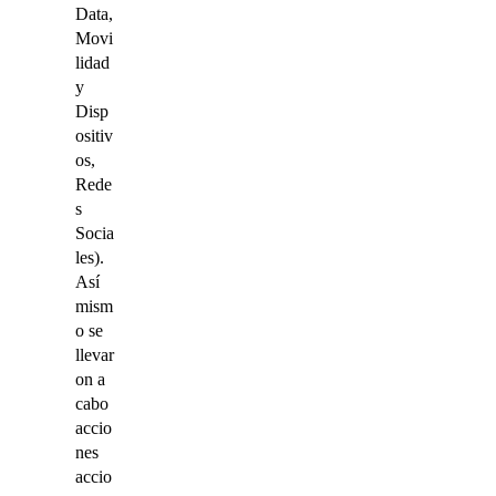
Data,
Movi
lidad
y
Disp
ositiv
os,
Rede
s
Socia
les).
Así
mism
o se
llevar
on a
cabo
accio
nes
accio