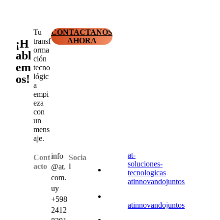
Tu
CONTACTANOS
AHORA
transf
¡H
orma
abl
ción
em
tecno
lógic
os!
a
empi
eza
con
un
mens
aje.
at-
info
Cont
Socia
soluciones-
acto
l
@at.
tecnologicas
com.
atinnovandojuntos
uy
+598
atinnovandojuntos
2412