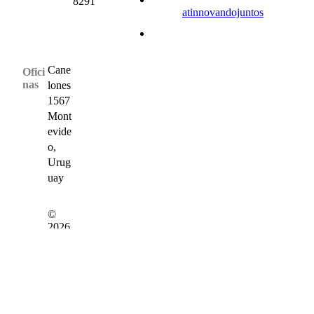
8291
atinnovandojuntos
Cane
Ofici
nas
lones
1567
Mont
evide
o,
Urug
uay
©
2026
ALL
RIG
HTS
RES
ERV
ED