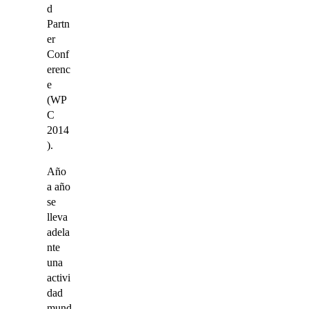
d
Partn
er
Conf
erenc
e
(WP
C
2014
).
Año
a año
se
lleva
adela
nte
una
activi
dad
mund