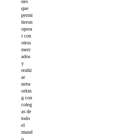
nes
que
permi
tieron
opera
r con
otros
merc
ados
y
realiz
ar
netw
orkin
g con
coleg
as de
todo
el
mund
o.