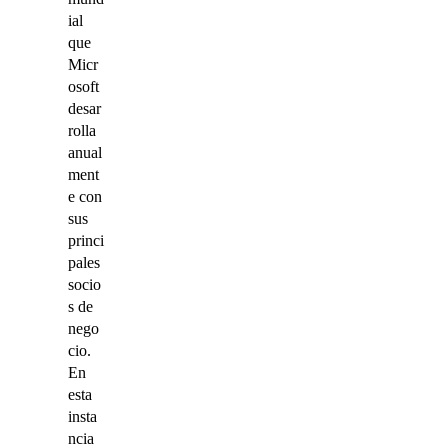
ial
que
Micr
osoft
desar
rolla
anual
ment
e con
sus
princi
pales
socio
s de
nego
cio.
En
esta
insta
ncia