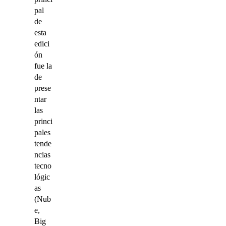
pal
de
esta
edici
ón
fue la
de
prese
ntar
las
princi
pales
tende
ncias
tecno
lógic
as
(Nub
e,
Big