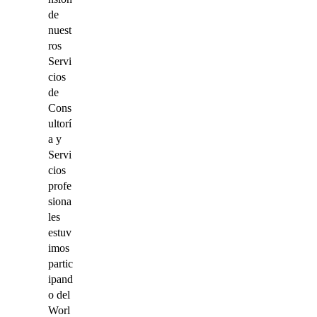
de
nuest
ros
Servi
cios
de
Cons
ultorí
a y
Servi
cios
profe
siona
les
estuv
imos
partic
ipand
o del
Worl