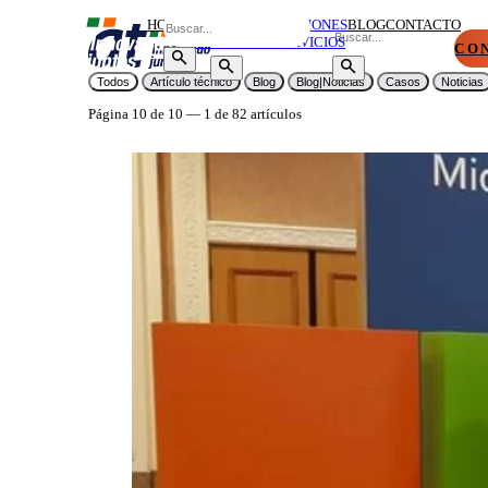
HOME
SOBRE
SOLUCIONES
BLOG
CONTACTO
NOSOTROS
Y SERVICIOS
CO
Todos
Artículo técnico
Blog
Blog|Noticias
Casos
Noticias
Página
10
de
10
—
1
de
82
artículos