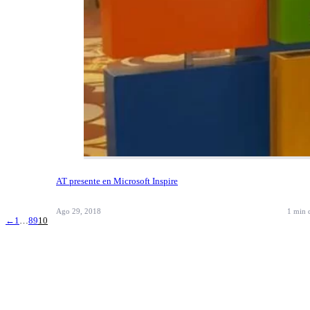
AT presente en Microsoft Inspire
Ago 29, 2018
1 min
←
1
…
8
9
10